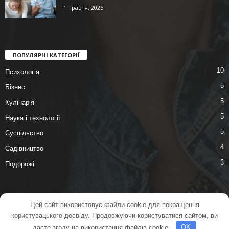
1 Травня, 2025
ПОПУЛЯРНІ КАТЕГОРІЇ
10
Психологія
5
Бізнес
5
Кулінарія
5
Наука і технології
5
Суспільство
4
Садівництво
3
Подорожі
Цей сайт використовує файли cookie для покращення
RidNews
Автогід
АвтоКлуб
АвтоКвест
користувацького досвіду. Продовжуючи користуватися сайтом, ви
даєте згоду на використання файлів cookie.
OK
© 2025 dobri-rechi.com.ua