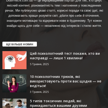
Dobri-rechi.com.ua — це інформаційний портал для тих, хто цінує
якісний контент, різноманітність тем і натхнення у повсякденних
речах. Ми публікуємо цікаві статті, корисні поради та свіжі ідеї, які
допомагають краще розуміти світ, дбати про себе й оточення,
знаходити мотивацію та відкривати нове в буденному. Тут кожен
знайде щось для себе — незалежно від інтересів і стилю життя.
ЩЕ БІЛЬШЕ НОВИН
Цей психологічний тест покаже, хто ви
насправді — лише 1 хвилина!
5 Травня, 2025
10 психологічних трюків, які
використовують проти вас щодня — не
ведіться!
3 Травня, 2025
5 типів токсичних людей, які
прикидаються вашими друзями