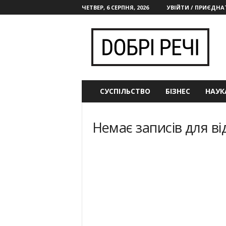
ЧЕТВЕР, 6 СЕРПНЯ, 2026
УВІЙТИ / ПРИЄДНА
d
o
b
r
i
-
r
СУСПІЛЬСТВО
БІЗНЕС
НАУКА
e
c
h
Немає записів для в
i
.
c
o
m
.
u
a