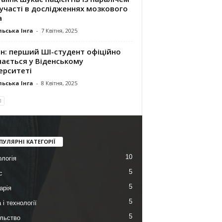
участі в дослідженнях мозкового
а
ьська Інга
-
7 Квітня, 2025
нн: перший ШІ-студент офіційно
ається у Віденському
ерситеті
ьська Інга
-
8 Квітня, 2025
ПУЛЯРНІ КАТЕГОРІЇ
10
логія
5
с
5
арія
5
 і технології
5
льство