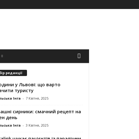
бір редакції
одини у Львові: що варто
ачити туристу
ьська Інга
-
7 Квітня, 2025
ашні сирники: смачний рецепт на
ен день
ьська Інга
-
3 Квітня, 2025
alink шукає пацієнтів із паралічем