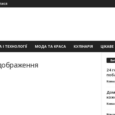
ТИСЯ
 І ТЕХНОЛОГІЇ
МОДА ТА КРАСА
КУЛІНАРІЯ
ЦІКАВЕ
Ви
ідображення
24 г
поб
Ковал
Дом
кож
Ковал
Neur