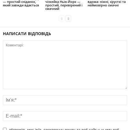
— простий сніданок,
чізкейка Нью-Йорк —
вдома: ніжні, хрусткі та
який завжди вдається
простий, перевірений і
неймовірно смачні
смачний
НАПИСАТИ ВІДПОВІДЬ
збережіть моє ім'я, електронну пошту та веб-сайт у цьому веб-