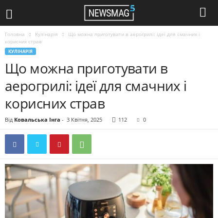
Головна
Кулінарія
Що можна приготувати в аерогрилі: ідеї для смачних і
корисних страв
КУЛІНАРІЯ
Що можна приготувати в
аерогрилі: ідеї для смачних і
корисних страв
Від
Ковальська Інга
-
3 Квітня, 2025
112
0