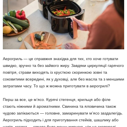
Аерогриль — це справжня знахідка для тих, хто хоче готувати
швидко, зручно та без зайвого жиру. Завдяки циркуляції гарячого
повітря, страви виходять із хрусткою скоринкою зовні та
соковитими всередині, як у духовці, але без масла та з меншими
затратами часу. То що ж можна приготувати в аерогрилі?
Перш за все, це м’ясо. Курячі стегенця, крильця або філе
стають ніжними й ароматними. Свинина та яловичина також
чудово запікаються — головне, замаринувати м’ясо заздалегідь.
Аерогриль підходить і для приготування стейків, шашлику або
навіть котлет — страва буде менш жирною, ніж на сковороді.