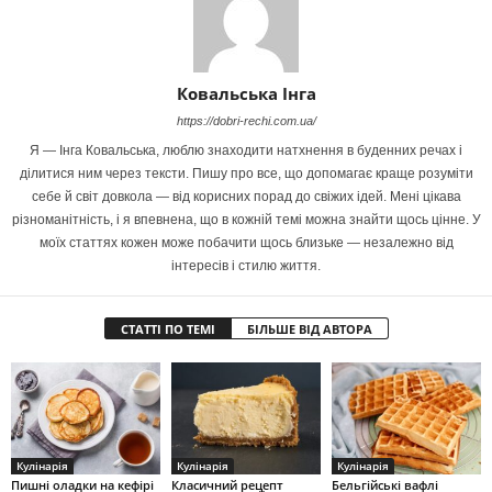
Ковальська Інга
https://dobri-rechi.com.ua/
Я — Інга Ковальська, люблю знаходити натхнення в буденних речах і
ділитися ним через тексти. Пишу про все, що допомагає краще розуміти
себе й світ довкола — від корисних порад до свіжих ідей. Мені цікава
різноманітність, і я впевнена, що в кожній темі можна знайти щось цінне. У
моїх статтях кожен може побачити щось близьке — незалежно від
інтересів і стилю життя.
СТАТТІ ПО ТЕМІ
БІЛЬШЕ ВІД АВТОРА
Кулінарія
Кулінарія
Кулінарія
Пишні оладки на кефірі
Класичний рецепт
Бельгійські вафлі