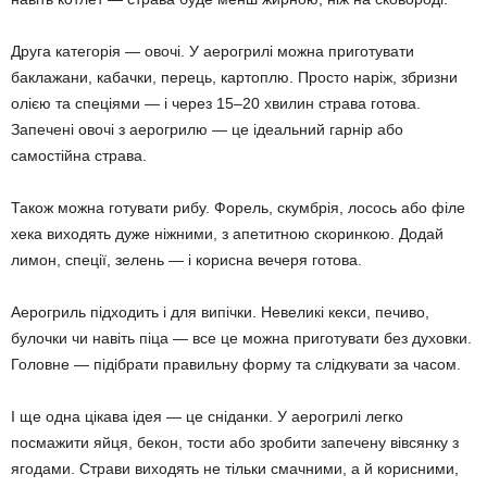
Друга категорія — овочі. У аерогрилі можна приготувати
баклажани, кабачки, перець, картоплю. Просто наріж, збризни
олією та спеціями — і через 15–20 хвилин страва готова.
Запечені овочі з аерогрилю — це ідеальний гарнір або
самостійна страва.
Також можна готувати рибу. Форель, скумбрія, лосось або філе
хека виходять дуже ніжними, з апетитною скоринкою. Додай
лимон, спеції, зелень — і корисна вечеря готова.
Аерогриль підходить і для випічки. Невеликі кекси, печиво,
булочки чи навіть піца — все це можна приготувати без духовки.
Головне — підібрати правильну форму та слідкувати за часом.
І ще одна цікава ідея — це сніданки. У аерогрилі легко
посмажити яйця, бекон, тости або зробити запечену вівсянку з
ягодами. Страви виходять не тільки смачними, а й корисними,