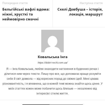
Попередня стаття
Наступна стаття
Бельгійські вафлі вдома:
Скелі Довбуша – історія,
ніжні, хрусткі та
локація, маршрут
неймовірно смачні
Ковальська Інга
https://dobri-rechi.com.ua/
Я — Інга Ковальська, люблю знаходити натхнення в буденних речах і
ділитися ним через тексти. Пишу про все, що допомагає краще розуміти
себе й світ довкола — від корисних порад до свіжих ідей. Мені цікава
різноманітність, і я впевнена, що в кожній темі можна знайти щось цінне. У
моїх статтях кожен може побачити щось близьке — незалежно від
інтересів і стилю життя.