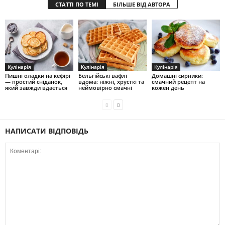
СТАТТІ ПО ТЕМІ
БІЛЬШЕ ВІД АВТОРА
Кулінарія
Кулінарія
Кулінарія
Пишні оладки на кефірі
Бельгійські вафлі
Домашні сирники:
— простий сніданок,
вдома: ніжні, хрусткі та
смачний рецепт на
який завжди вдається
неймовірно смачні
кожен день
НАПИСАТИ ВІДПОВІДЬ