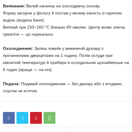
Випікання:
Вилий начинку на охолоджену основу.
Форму загорни у фольгу й постав у велику ємність із гарячою
водою (водяна баня).
Випікай при 150–160 °C близько 60 хвилин. Центр може злегка
тремтіти — це нормально.
Охолодження:
Залиш чізкейк у вимкненій духовці з
прочиненими дверцятами на 1 годину. Потім остуди при
кімнатній температурі й прибери в холодильник щонайменше на
6 годин (краще — на ніч).
Подача:
Подавай охолодженим — без декору або з ягодами,
соусом чи м’ятою.