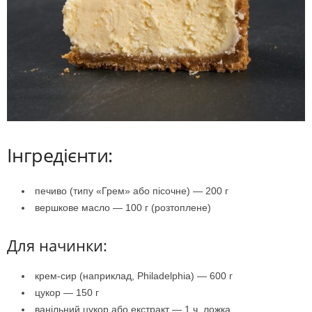
Інгредієнти:
печиво (типу «Грем» або пісочне) — 200 г
вершкове масло — 100 г (розтоплене)
Для начинки:
крем-сир (наприклад, Philadelphia) — 600 г
цукор — 150 г
ванільний цукор або екстракт — 1 ч. ложка