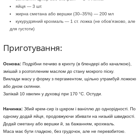
яйця — 3 шт.
жирна сметана або вершки (30–35%) — 200 мл
кукурудзяний крохмаль — 1 ст. ложка (не обов’язково, але
для густоти)
Приготування:
Основа:
Подрібни печиво в крихту (в блендері або качалкою),
змішай з розтопленим маслом до стану мокрого піску.
Виклади масу у форму з пергаментом, щільно утрамбуй ложкою
або дном склянки.
Запікай 10 хвилин у духовці при 170 °C. Остуди.
Начинка:
Збий крем-сир із цукром і ваніллю до однорідності. По
одному додай яйця, продовжуючи збивати на низькій швидкості.
Додай сметану або вершки й, за бажанням, крохмаль.
Маса має бути гладкою, без грудочок, але не перевзбитою.