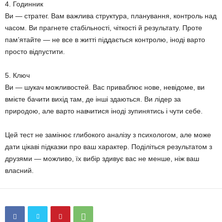
4. Годинник
Ви — стратег. Вам важлива структура, планування, контроль над
часом. Ви прагнете стабільності, чіткості й результату. Проте
пам’ятайте — не все в житті піддається контролю, іноді варто
просто відпустити.
5. Ключ
Ви — шукач можливостей. Вас приваблює нове, невідоме, ви
вмієте бачити вихід там, де інші здаються. Ви лідер за
природою, але варто навчитися іноді зупинятись і чути себе.
Цей тест не замінює глибокого аналізу з психологом, але може
дати цікаві підказки про ваш характер. Поділіться результатом з
друзями — можливо, їх вибір здивує вас не менше, ніж ваш
власний.