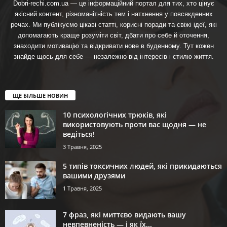
Dobri-rechi.com.ua — це інформаційний портал для тих, хто цінує
якісний контент, різноманітність тем і натхнення у повсякденних
речах. Ми публікуємо цікаві статті, корисні поради та свіжі ідеї, які
допомагають краще розуміти світ, дбати про себе й оточення,
знаходити мотивацію та відкривати нове в буденному. Тут кожен
знайде щось для себе — незалежно від інтересів і стилю життя.
ЩЕ БІЛЬШЕ НОВИН
10 психологічних трюків, які
використовують проти вас щодня — не
ведіться!
3 Травня, 2025
5 типів токсичних людей, які прикидаються
вашими друзями
1 Травня, 2025
7 фраз, які миттєво видають вашу
невпевненість — і як їх...