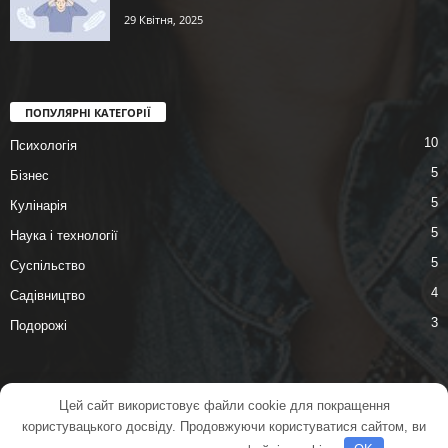
29 Квітня, 2025
ПОПУЛЯРНІ КАТЕГОРІЇ
10
Психологія
5
Бізнес
5
Кулінарія
5
Наука і технології
5
Суспільство
4
Садівництво
3
Подорожі
Цей сайт використовує файли cookie для покращення
RidNews
Автогід
АвтоКлуб
АвтоКвест
користувацького досвіду. Продовжуючи користуватися сайтом, ви