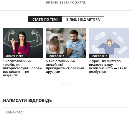
інтересів і стилю життя.
СТАТТІ ПО ТЕМІ
БІЛЬШЕ ВІД АВТОРА
Editor's Picks
Психологія
Психологія
10 психологічних
5 типів токсичних
7 фраз, які миттєво
трюків, які
людей, які
видають вашу
використовують проти
прикидаються вашими
невпевненість — і як їх
вас щодня — не
друзями
позбутися
ведіться!
НАПИСАТИ ВІДПОВІДЬ