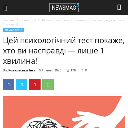
Головна
Психологія
Цей психологічний тест покаже, хто ви насправді — лише
1 хвилина!
ПСИХОЛОГІЯ
Цей психологічний тест покаже,
хто ви насправді — лише 1
хвилина!
Від
Ковальська Інга
-
5 Травня, 2025
179
0