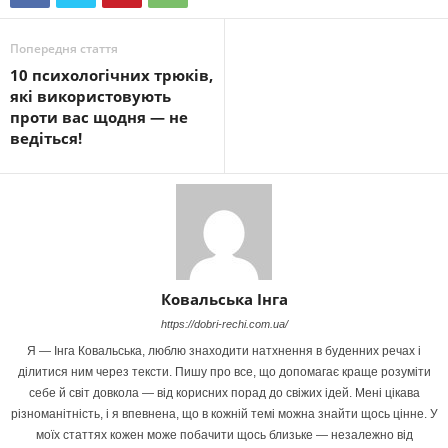
Попередня стаття
10 психологічних трюків,
які використовують
проти вас щодня — не
ведіться!
Ковальська Інга
https://dobri-rechi.com.ua/
Я — Інга Ковальська, люблю знаходити натхнення в буденних речах і
ділитися ним через тексти. Пишу про все, що допомагає краще розуміти
себе й світ довкола — від корисних порад до свіжих ідей. Мені цікава
різноманітність, і я впевнена, що в кожній темі можна знайти щось цінне. У
моїх статтях кожен може побачити щось близьке — незалежно від